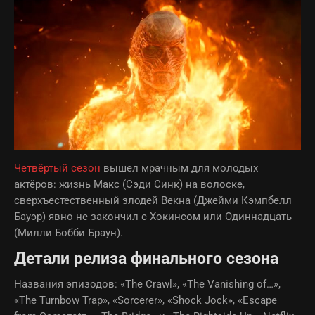
Четвёртый сезон
вышел мрачным для молодых
актёров: жизнь Макс (Сэди Синк) на волоске,
сверхъестественный злодей Векна (Джейми Кэмпбелл
Бауэр) явно не закончил с Хокинсом или Одиннадцать
(Милли Бобби Браун).
Детали релиза финального сезона
Названия эпизодов: «The Crawl», «The Vanishing of…»,
«The Turnbow Trap», «Sorcerer», «Shock Jock», «Escape